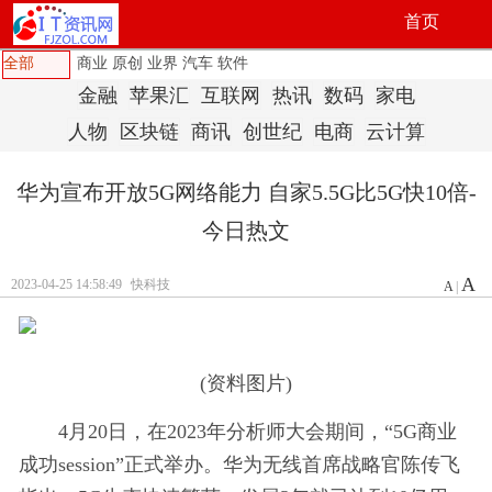
首页
全部
商业
原创
业界
汽车
软件
金融
苹果汇
互联网
热讯
数码
家电
人物
区块链
商讯
创世纪
电商
云计算
华为宣布开放5G网络能力 自家5.5G比5G快10倍-
今日热文
A
2023-04-25 14:58:49
快科技
A
|
(资料图片)
4月20日，在2023年分析师大会期间，“5G商业
成功session”正式举办。华为无线首席战略官陈传飞